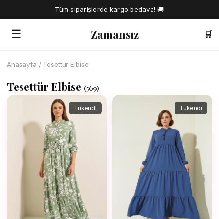
Tüm siparişlerde kargo bedava! 🚚
Zamansız
☰
🛒
Anasayfa
/
Tesettür Elbise
🔍
Tesettür Elbise
(
569
)
Tüm Ürünler
Tükendi
Tükendi
Kadın Gömlek
Tesettür Elbise
Kadın Bluz
Elbise
Kadın İkili Takım