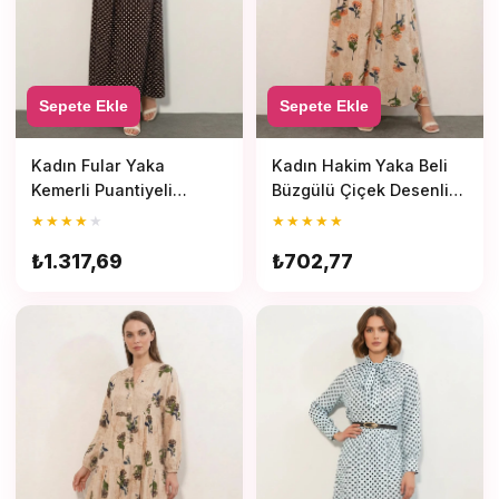
Sepete Ekle
Sepete Ekle
Kadın Hakim Yaka Beli
Kadın Fular Yaka
Büzgülü Çiçek Desenli
Kemerli Puantiyeli
Bej Tesettür Elbise
Kahverengi Tesettür
★
★
★
★
★
★
★
★
★
★
Elbise
₺702,77
₺1.317,69