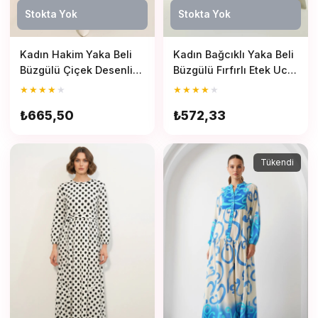
Stokta Yok
Stokta Yok
Etek
Kadın Ceket
Kadın Hakim Yaka Beli
Kadın Bağcıklı Yaka Beli
Büzgülü Çiçek Desenli
Büzgülü Fırfırlı Etek Ucu
Kadın Pantolon
Açık Haki Tesettür Elbise
Katmanlı Saks Tesettür
★
★
★
★
★
★
★
★
★
★
Elbise
₺665,50
₺572,33
Tükendi