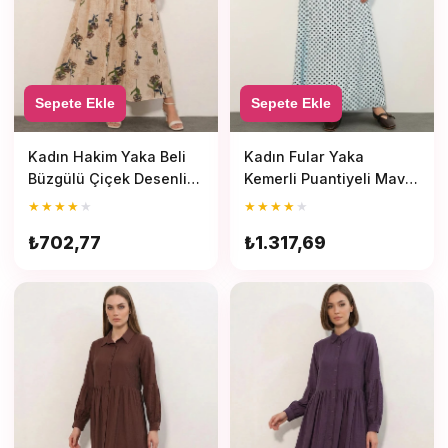
Sepete Ekle
Sepete Ekle
Kadın Hakim Yaka Beli
Kadın Fular Yaka
Büzgülü Çiçek Desenli
Kemerli Puantiyeli Mavi
Viskon Lacivert Kahve
Tesettür Elbise
★
★
★
★
★
★
★
★
★
★
Tesettür Elbise
₺702,77
₺1.317,69