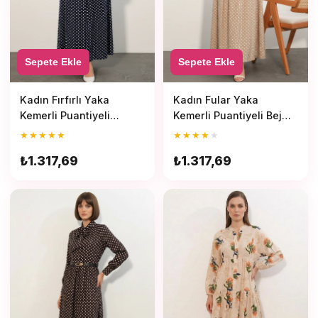
Sepete Ekle
Sepete Ekle
Kadın Fırfırlı Yaka
Kadın Fular Yaka
Kemerli Puantiyeli
Kemerli Puantiyeli Bej
Lacivert Tesettür Elbise
Tesettür Elbise
★
★
★
★
★
★
★
★
★
★
₺1.317,69
₺1.317,69