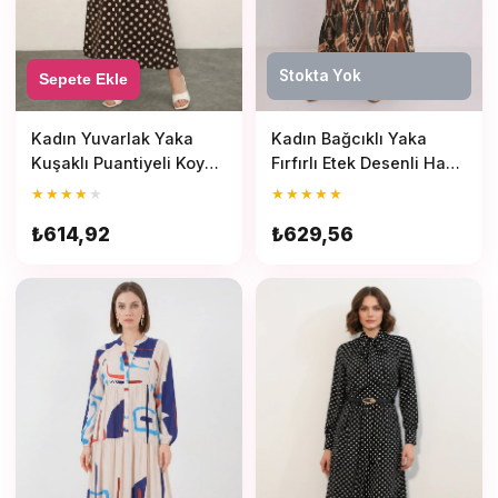
Stokta Yok
Sepete Ekle
Kadın Yuvarlak Yaka
Kadın Bağcıklı Yaka
Kuşaklı Puantiyeli Koyu
Fırfırlı Etek Desenli Haki
Kahve Elbise
Tesettür Elbise
★
★
★
★
★
★
★
★
★
★
₺614,92
₺629,56