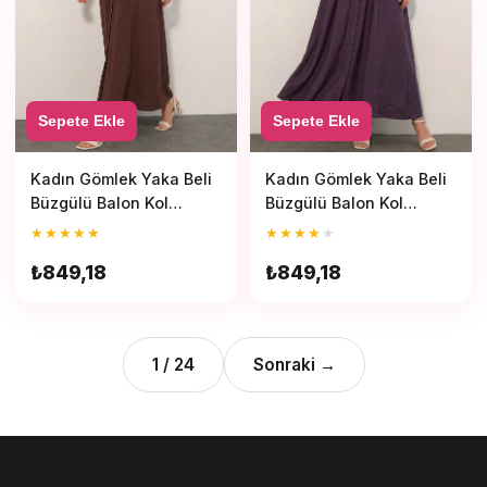
Sepete Ekle
Sepete Ekle
Kadın Gömlek Yaka Beli
Kadın Gömlek Yaka Beli
Büzgülü Balon Kol
Büzgülü Balon Kol
Düğmeli Kahverengi
Düğmeli Koyu Lila
★
★
★
★
★
★
★
★
★
★
Tesettür Elbise
Tesettür Elbise
₺849,18
₺849,18
1
/
24
Sonraki →