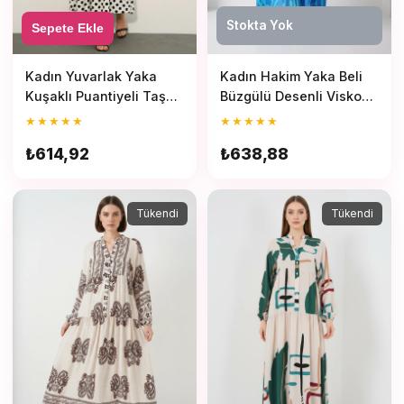
Stokta Yok
Sepete Ekle
Kadın Yuvarlak Yaka
Kadın Hakim Yaka Beli
Kuşaklı Puantiyeli Taş
Büzgülü Desenli Viskon
Elbise
Mavi Tesettür Elbise
★
★
★
★
★
★
★
★
★
★
₺614,92
₺638,88
Tükendi
Tükendi