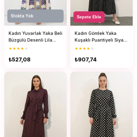
Stokta Yok
Sepete Ekle
Kadın Yuvarlak Yaka Beli
Kadın Gömlek Yaka
Büzgülü Desenli Lila
Kuşaklı Puantiyeli Siyah
Elbise
Tesettür Elbise
★
★
★
★
★
★
★
★
★
★
₺527,08
₺907,74