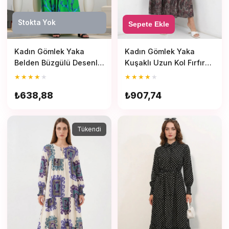
Stokta Yok
Sepete Ekle
Kadın Gömlek Yaka
Kadın Gömlek Yaka
Kuşaklı Uzun Kol Fırfır
Belden Büzgülü Desenli
Etek Ucu Desenli Siyah
Koyu Yeşil Tesettür
★
★
★
★
★
★
★
★
★
★
Tesettür Elbise
Elbise
₺907,74
₺638,88
Tükendi