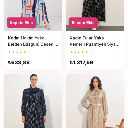
Sepete Ekle
Sepete Ekle
Kadın Hakim Yaka
Kadın Fular Yaka
Belden Büzgülü Desenli
Kemerli Puantiyeli Siyah
Viskon Krem Tesettür
Tesettür Elbise
★
★
★
★
★
★
★
★
★
★
Elbise
₺638,88
₺1.317,69