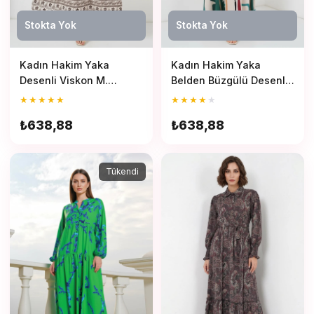
Stokta Yok
Stokta Yok
Kadın Hakim Yaka
Kadın Hakim Yaka
Desenli Viskon M.
Belden Büzgülü Desenli
Kahverengi Tesettür
Viskon Siyah Krem
★
★
★
★
★
★
★
★
★
★
Elbise
Tesettür Elbise
₺638,88
₺638,88
Tükendi