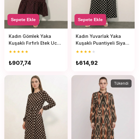
Sepete Ekle
Sepete Ekle
Kadın Yuvarlak Yaka
Kadın Gömlek Yaka
Kuşaklı Puantiyeli Siyah
Kuşaklı Fırfırlı Etek Ucu
Elbise
Puantiyeli Bordo
★
★
★
★
★
★
★
★
★
★
Tesettür Elbise
₺614,92
₺907,74
Tükendi