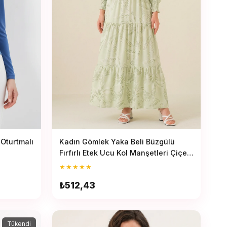
Kadın Gömlek Yaka Beli Büzgülü
Oturtmalı
Fırfırlı Etek Ucu Kol Manşetleri Çiçek
Desenli Viskon Çağla Yeşili Tesettür
★
★
★
★
★
Elbise
₺512,43
Tükendi