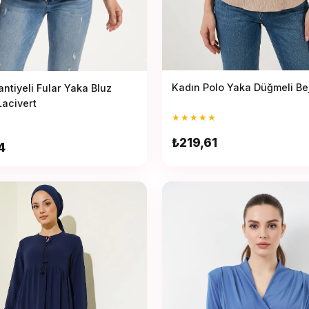
Kadın Polo Yaka Düğmeli Be
ntiyeli Fular Yaka Bluz
Lacivert
★
★
★
★
★
₺219,61
4