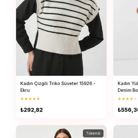
Kadın İkili Takım
Etek
Kadın Ceket
Kadın Pantolon
Kadın Çizgili Triko Süveter 15926 -
Kadın Yü
Ekru
Denim Bo
Pantolon
★
★
★
★
★
★
★
★
★
★
₺292,82
₺556,3
Tükendi