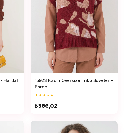
15923 Kadın Oversize Triko Süveter -
 - Hardal
Bordo
★
★
★
★
★
₺366,02