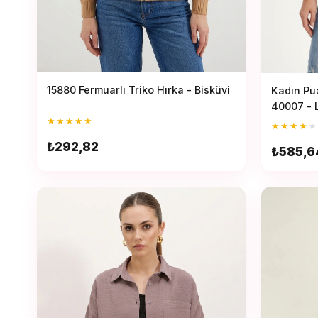
15880 Fermuarlı Triko Hırka - Bisküvi
Kadın Pua
40007 - 
★
★
★
★
★
★
★
★
★
★
₺292,82
₺585,6