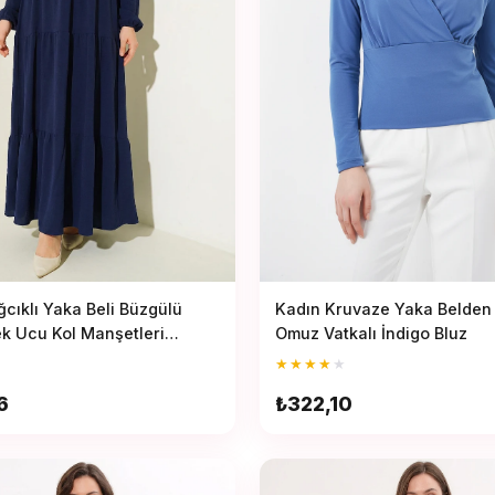
cıklı Yaka Beli Büzgülü
Kadın Kruvaze Yaka Belden 
Etek Ucu Kol Manşetleri
Omuz Vatkalı İndigo Bluz
Tesettür Elbise
★
★
★
★
★
6
₺322,10