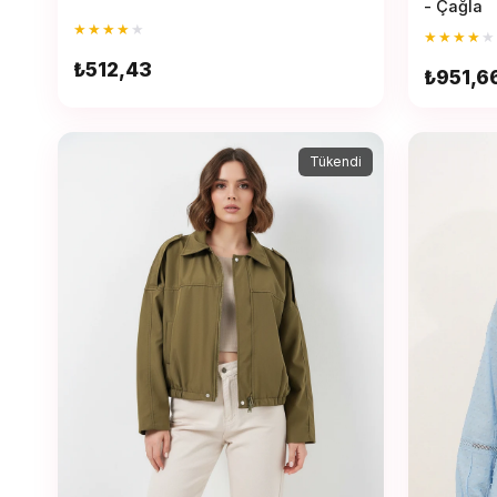
- Çağla
★
★
★
★
★
★
★
★
★
★
₺512,43
₺951,6
Tükendi