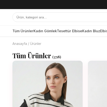
Tüm Ürünler
Kadın Gömlek
Tesettür Elbise
Kadın Bluz
Elbi
Anasayfa
/
Ürünler
Tüm Ürünler
(
3718
)
Tüm Ürünler
Kadın Gömlek
Tesettür Elbise
Kadın Bluz
Elbise