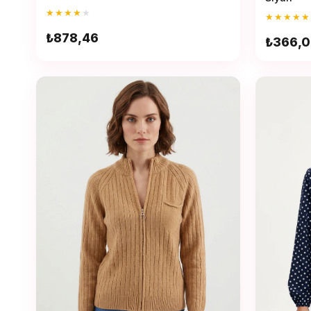
★
★
★
★
★
★
★
★
★
★
₺878,46
₺366,0