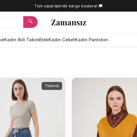
Tüm siparişlerde kargo bedava! 🚚
Zamansız
🔍
se
Kadın İkili Takım
Etek
Kadın Ceket
Kadın Pantolon
🔍
Tükendi