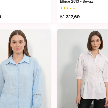
Elbise 2613 - Beyaz
★
★
★
★
★
6
₺1.317,69