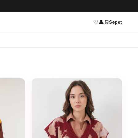
♡
👤
🛒
Sepet