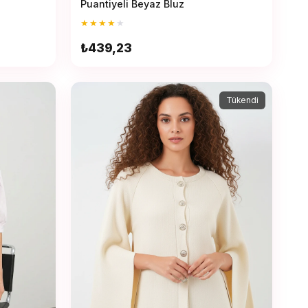
Puantiyeli Beyaz Bluz
★
★
★
★
★
₺439,23
Tükendi