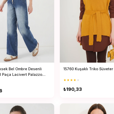
ksek Bel Ombre Desenli
15760 Kuşaklı Triko Süveter
l Paça Lacivert Palazzo
★
★
★
★
★
₺190,33
6