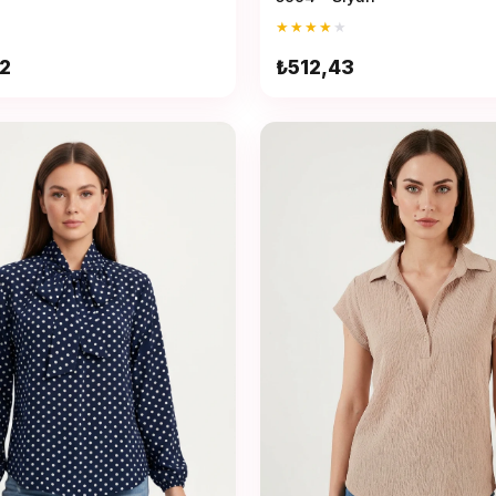
★
★
★
★
★
2
₺512,43