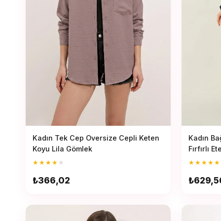
Kadın Tek Cep Oversize Cepli Keten
Kadın Bağ
Koyu Lila Gömlek
Fırfırlı 
Lacivert 
★
★
★
★
★
★
★
★
★
★
₺366,02
₺629,5