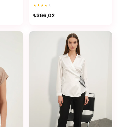
★
★
★
★
★
₺366,02