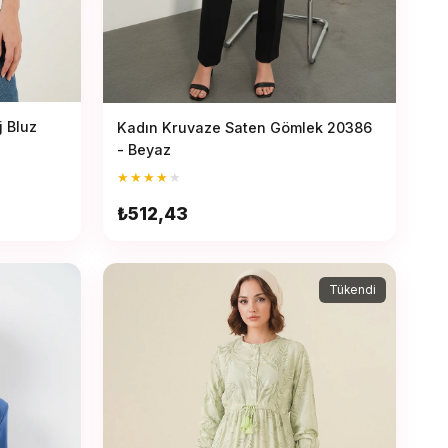
j Bluz
Kadın Kruvaze Saten Gömlek 20386
- Beyaz
★
★
★
★
★
₺512,43
Tükendi