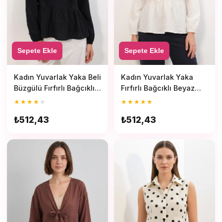
Sepete Ekle
Sepete Ekle
Kadın Yuvarlak Yaka Beli
Kadın Yuvarlak Yaka
Büzgülü Fırfırlı Bağcıklı
Fırfırlı Bağcıklı Beyaz
Siyah Bluz
Bluz
★
★
★
★
★
★
★
★
★
★
₺512,43
₺512,43