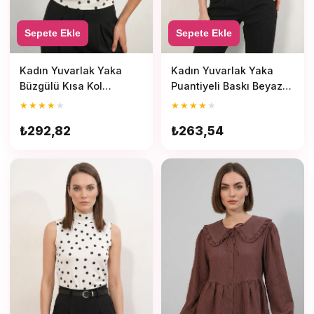
Sepete Ekle
Sepete Ekle
Kadın Yuvarlak Yaka
Kadın Yuvarlak Yaka
Büzgülü Kısa Kol
Puantiyeli Baskı Beyaz
Puantiyeli Açık Beyaz
Body
★
★
★
★
★
★
★
★
★
★
Bluz
₺292,82
₺263,54