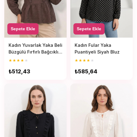
Sepete Ekle
Sepete Ekle
Kadın Yuvarlak Yaka Beli
Kadın Fular Yaka
Büzgülü Fırfırlı Bağcıklı
Puantiyeli Siyah Bluz
Kahverengi Bluz
★
★
★
★
★
★
★
★
★
★
₺512,43
₺585,64