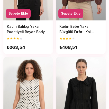
Sepete Ekle
Sepete Ekle
Kadın Balıkçı Yaka
Kadın Bebe Yaka
Puantiyeli Beyaz Body
Büzgülü Fırfırlı Kol
Kahverengi Gömlek
★
★
★
★
★
★
★
★
★
★
₺263,54
₺468,51