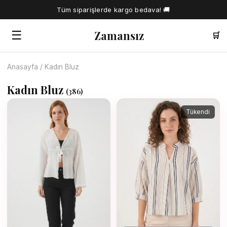
Tüm siparişlerde kargo bedava! 🚚
Zamansız
☰
🛒
Anasayfa
/
Kadın Bluz
🔍
Kadın Bluz
(
386
)
Tüm Ürünler
Tükendi
Kadın Gömlek
Tesettür Elbise
Kadın Bluz
Elbise
Kadın İkili Takım