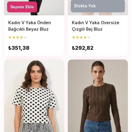
Stokta Yok
Etek
Sepete Ekle
Kadın Ceket
Kadın V Yaka Önden
Kadın V Yaka Oversize
Bağcıklı Beyaz Bluz
Çizgili Bej Bluz
Kadın Pantolon
★
★
★
★
★
★
★
★
★
★
₺351,38
₺292,82