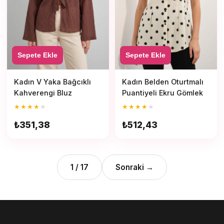
Sepete Ekle
Sepete Ekle
Kadın V Yaka Bağcıklı
Kadın Belden Oturtmalı
Kahverengi Bluz
Puantiyeli Ekru Gömlek
★
★
★
★
★
★
★
★
★
★
₺351,38
₺512,43
1
/
17
Sonraki →