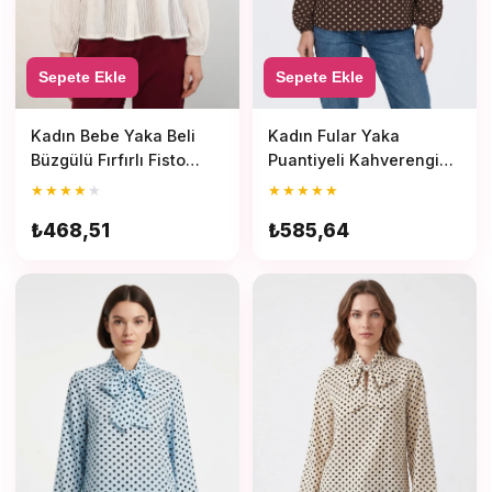
Sepete Ekle
Sepete Ekle
Kadın Bebe Yaka Beli
Kadın Fular Yaka
Büzgülü Fırfırlı Fisto
Puantiyeli Kahverengi
Detaylı Beyaz Gömlek
Bluz
★
★
★
★
★
★
★
★
★
★
₺468,51
₺585,64