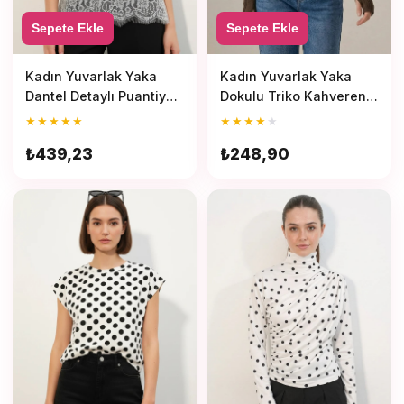
Sepete Ekle
Sepete Ekle
Kadın Yuvarlak Yaka
Kadın Yuvarlak Yaka
Dokulu Triko Kahverengi
Dantel Detaylı Puantiye
Bluz
Desenli Beyaz Bluz
★
★
★
★
★
★
★
★
★
★
₺248,90
₺439,23