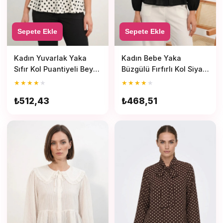
Sepete Ekle
Sepete Ekle
Kadın Yuvarlak Yaka
Kadın Bebe Yaka
Sıfır Kol Puantiyeli Beyaz
Büzgülü Fırfırlı Kol Siyah
Bluz
Gömlek
★
★
★
★
★
★
★
★
★
★
₺512,43
₺468,51