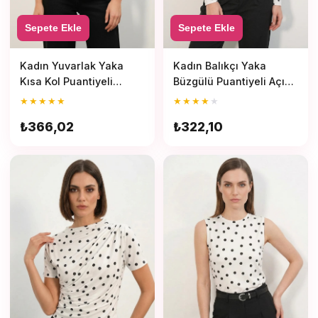
Sepete Ekle
Sepete Ekle
Kadın Balıkçı Yaka
Kadın Yuvarlak Yaka
Büzgülü Puantiyeli Açık
Kısa Kol Puantiyeli
Beyaz Bluz
Beyaz Bluz
★
★
★
★
★
★
★
★
★
★
₺322,10
₺366,02