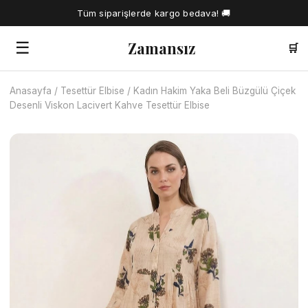
Tüm siparişlerde kargo bedava! 🚚
Zamansız
☰
🛒
Anasayfa
/
Tesettür Elbise
/
Kadın Hakim Yaka Beli Büzgülü Çiçek
🔍
Desenli Viskon Lacivert Kahve Tesettür Elbise
Tüm Ürünler
Kadın Gömlek
Tesettür Elbise
Kadın Bluz
Elbise
Kadın İkili Takım