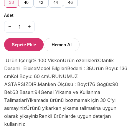
38
40
42
44
46
Adet
−
+
1
Sepete Ekle
Hemen Al
 Ürün Içerigi% 100 ViskonÜrün özellikleri:Otantik 
Desenli  ElbiseModel BilgileriBedeni : 38Ürün Boyu: 136 
cmKol Boyu: 60 cmÜRÜNÜMÜZ 
ASTARSIZDIR.Manken Ölçüsü : Boy:176 Gögüs:90 
Bel:63 Basen:94Genel Yikama ve Kullanma 
TalimatlariYikamada ürünü bozmamak için 30 C'yi 
asmayinizÜrünü yikarken yikama talimatina uygun 
olarak yikayinizRenkli ürünlerde uygun deterjan 
kullaniniz 