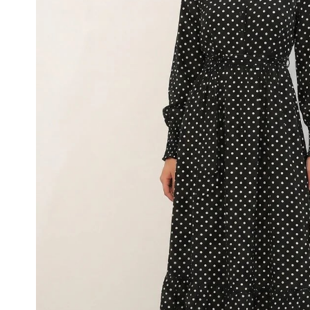
Kadın İkili Takım
Etek
Kadın Ceket
Kadın Pantolon