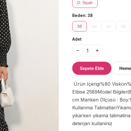
D. Siyah
Beden:
38
38
40
42
44
Adet
−
+
1
Sepete Ekle
Heme
 Ürün Içerigi%80 Viskon%20 NaylonÜrün özellikleri:Kadin Kusakli Tesettür 
Elbise 2589Model Bilgiler
cm Manken Ölçüsü : Boy:1
Kullanma TalimatlariYika
yikarken yikama talimatina
deterjan kullaniniz 