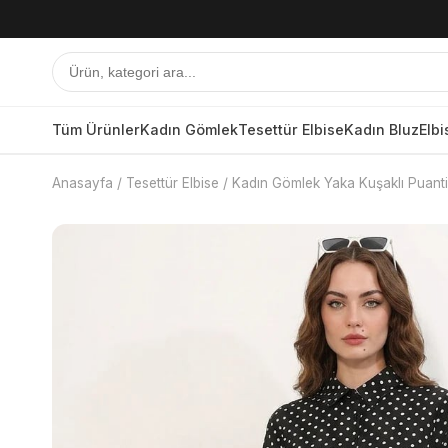
Tüm Ürünler
Kadın Gömlek
Tesettür Elbise
Kadın Bluz
Elbi
Anasayfa
/
Tesettür Elbise
/
Kadın Gömlek Yaka Kuşaklı Puantiy
Tüm Ürünler
Kadın Gömlek
Tesettür Elbise
Kadın Bluz
Elbise