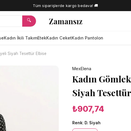
Tüm siparişlerde kargo bedava! 🚚
Zamansız
🔍
se
Kadın İkili Takım
Etek
Kadın Ceket
Kadın Pantolon
eli Siyah Tesettür Elbise
🔍
MexElena
Kadın Gömlek 
Siyah Tesettür
₺907,74
Renk:
D. Siyah