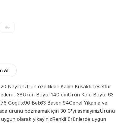
46
n Al
iBedeni : 38Ürün Boyu: 140 cmÜrün Kolu Boyu: 63 
76 Gögüs:90 Bel:63 Basen:94Genel Yikama ve 
mada ürünü bozmamak için 30 C'yi asmayinizÜrünü 
 uygun olarak yikayinizRenkli ürünlerde uygun 