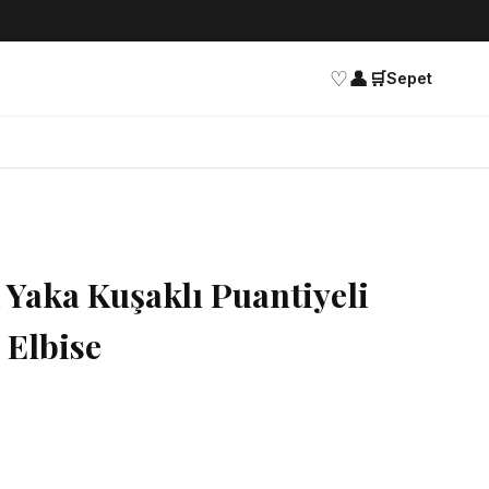
♡
👤
🛒
Sepet
Yaka Kuşaklı Puantiyeli
 Elbise