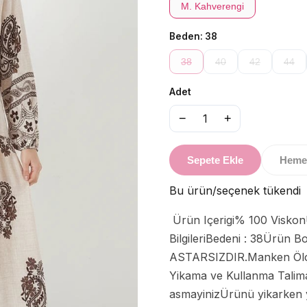
M. Kahverengi
Beden:
38
38
40
42
44
Adet
−
+
1
Sepete Ekle
Heme
Bu ürün/seçenek tükendi
 Ürün Içerigi% 100 ViskonÜrün özellikleri:Otantik Desenli  ElbiseModel 
BilgileriBedeni : 38Ürü
ASTARSIZDIR.Manken Ölçü
Yikama ve Kullanma Talima
asmayinizÜrünü yikarken y