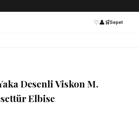
♡
👤
🛒
Sepet
aka Desenli Viskon M.
settür Elbise