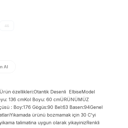
46
n Al
n Boyu: 136 cmKol Boyu: 60 cmÜRÜNÜMÜZ 
sü : Boy:176 Gögüs:90 Bel:63 Basen:94Genel 
tlariYikamada ürünü bozmamak için 30 C'yi 
ikama talimatina uygun olarak yikayinizRenkli 