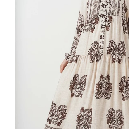
Kadın İkili Takım
Etek
Kadın Ceket
Kadın Pantolon