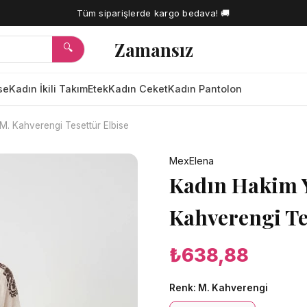
Tüm siparişlerde kargo bedava! 🚚
Zamansız
🔍
se
Kadın İkili Takım
Etek
Kadın Ceket
Kadın Pantolon
M. Kahverengi Tesettür Elbise
🔍
MexElena
Kadın Hakim Y
Kahverengi Te
₺638,88
Renk:
M. Kahverengi