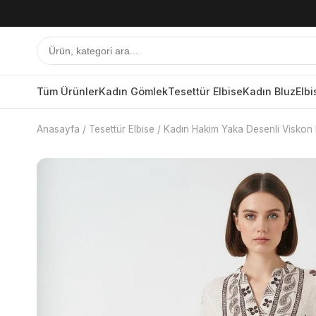
Tüm Ürünler
Kadın Gömlek
Tesettür Elbise
Kadın Bluz
Elbi
Anasayfa
/
Tesettür Elbise
/
Kadın Hakim Yaka Desenli Viskon 
Tüm Ürünler
Kadın Gömlek
Tesettür Elbise
Kadın Bluz
Elbise