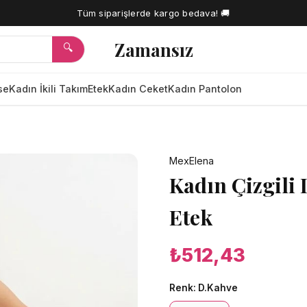
Tüm siparişlerde kargo bedava! 🚚
Zamansız
🔍
se
Kadın İkili Takım
Etek
Kadın Ceket
Kadın Pantolon
🔍
MexElena
Kadın Çizgili
Etek
₺512,43
Renk:
D.Kahve