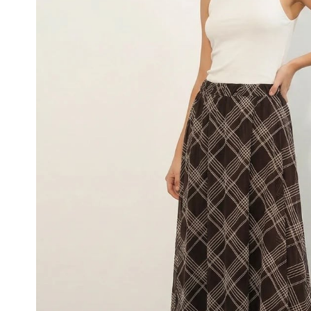
Kadın İkili Takım
Etek
Kadın Ceket
Kadın Pantolon