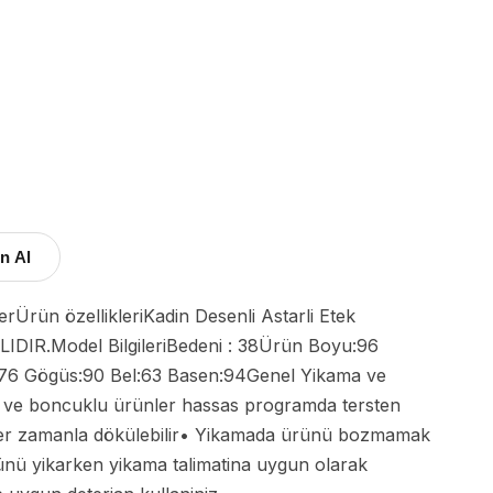
n Al
.Model BilgileriBedeni : 38Ürün Boyu:96 
6 Gögüs:90 Bel:63 Basen:94Genel Yikama ve 
si ve boncuklu ürünler hassas programda tersten 
nler zamanla dökülebilir• Yikamada ürünü bozmamak 
ünü yikarken yikama talimatina uygun olarak 