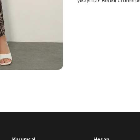
yikayiniz• Renkli ürünlerd
Kurumsal
Hesap