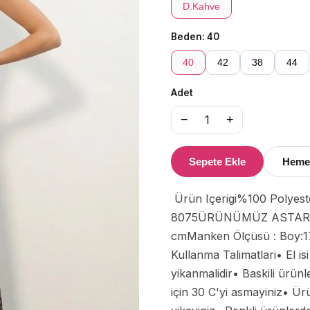
D.Kahve
Beden:
40
40
42
38
44
Adet
−
+
1
Sepete Ekle
Heme
 Ürün Içerigi%100 PolyesterÜrün özellikleriKadin Desenli Astarli Etek 
8075ÜRÜNÜMÜZ ASTARLIDIR
cmManken Ölçüsü : Boy:17
Kullanma Talimatlari• El i
yikanmalidir• Baskili ürü
için 30 C'yi asmayiniz• Ür