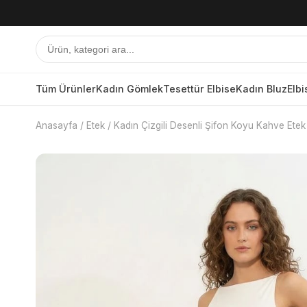
Tüm Ürünler
Kadın Gömlek
Tesettür Elbise
Kadın Bluz
Elbi
Anasayfa
/
Etek
/
Kadın Çizgili Desenli Şifon Koyu Kahve Etek
Tüm Ürünler
Kadın Gömlek
Tesettür Elbise
Kadın Bluz
Elbise