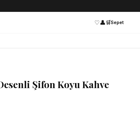
♡
👤
🛒
Sepet
 Desenli Şifon Koyu Kahve