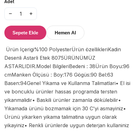
Adet
−
+
1
Sepete Ekle
Hemen Al
 Ürün Içerigi%100 PolyesterÜrün özellikleriKadin 
Desenli Astarli Etek 8075ÜRÜNÜMÜZ 
ASTARLIDIR.Model BilgileriBedeni : 38Ürün Boyu:96 
cmManken Ölçüsü : Boy:176 Gögüs:90 Bel:63 
Basen:94Genel Yikama ve Kullanma Talimatlari• El isi 
ve boncuklu ürünler hassas programda tersten 
yikanmalidir• Baskili ürünler zamanla dökülebilir• 
Yikamada ürünü bozmamak için 30 C'yi asmayiniz• 
Ürünü yikarken yikama talimatina uygun olarak 
yikayiniz• Renkli ürünlerde uygun deterjan kullaniniz 