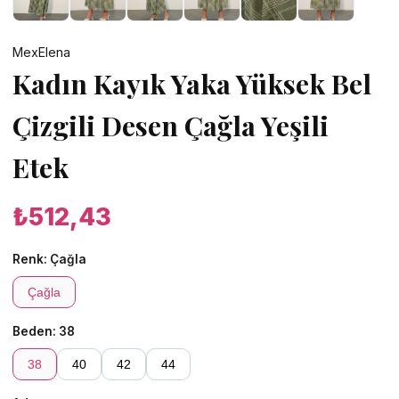
MexElena
Kadın Kayık Yaka Yüksek Bel
Çizgili Desen Çağla Yeşili
Etek
₺512,43
Renk:
Çağla
Çağla
Beden:
38
38
40
42
44