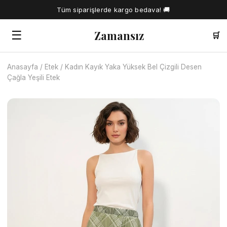
Tüm siparişlerde kargo bedava! 🚚
Zamansız
☰
🛒
Anasayfa
/
Etek
/
Kadın Kayık Yaka Yüksek Bel Çizgili Desen
🔍
Çağla Yeşili Etek
Tüm Ürünler
Kadın Gömlek
Tesettür Elbise
Kadın Bluz
Elbise
Kadın İkili Takım