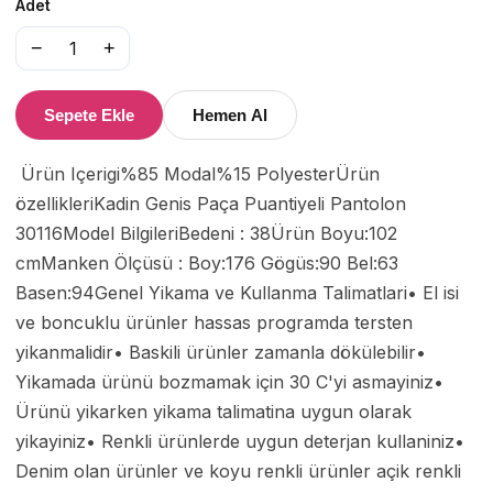
Adet
−
+
1
Sepete Ekle
Hemen Al
 Ürün Içerigi%85 Modal%15 PolyesterÜrün 
özellikleriKadin Genis Paça Puantiyeli Pantolon 
30116Model BilgileriBedeni : 38Ürün Boyu:102 
cmManken Ölçüsü : Boy:176 Gögüs:90 Bel:63 
Basen:94Genel Yikama ve Kullanma Talimatlari• El isi 
ve boncuklu ürünler hassas programda tersten 
yikanmalidir• Baskili ürünler zamanla dökülebilir• 
Yikamada ürünü bozmamak için 30 C'yi asmayiniz• 
Ürünü yikarken yikama talimatina uygun olarak 
yikayiniz• Renkli ürünlerde uygun deterjan kullaniniz• 
Denim olan ürünler ve koyu renkli ürünler açik renkli 