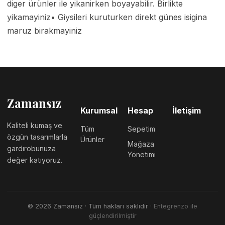
diger ürünler ile yikanirken boyayabilir. Birlikte 
yikamayiniz• Giysileri kuruturken direkt günes isigina 
maruz birakmayiniz 
Zamansız
Kurumsal
Hesap
İletişim
Kaliteli kumaş ve
Tüm
Sepetim
özgün tasarımlarla
Ürünler
Mağaza
gardırobunuza
Yönetimi
değer katıyoruz.
©
2026
Zamansız
· Tüm hakları saklıdır ·
Entegrenzo ile
güçlendirilmiştir