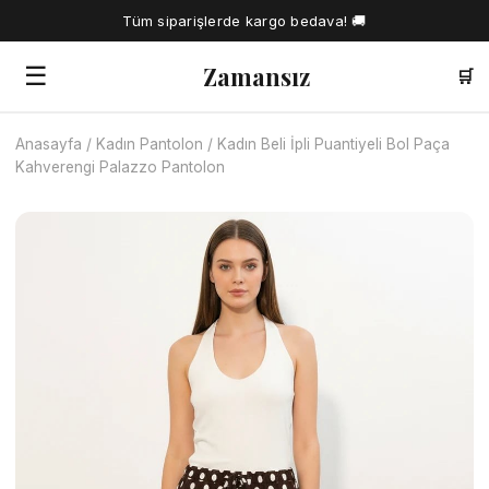
Tüm siparişlerde kargo bedava! 🚚
Zamansız
☰
🛒
Anasayfa
/
Kadın Pantolon
/
Kadın Beli İpli Puantiyeli Bol Paça
🔍
Kahverengi Palazzo Pantolon
Tüm Ürünler
Kadın Gömlek
Tesettür Elbise
Kadın Bluz
Elbise
Kadın İkili Takım