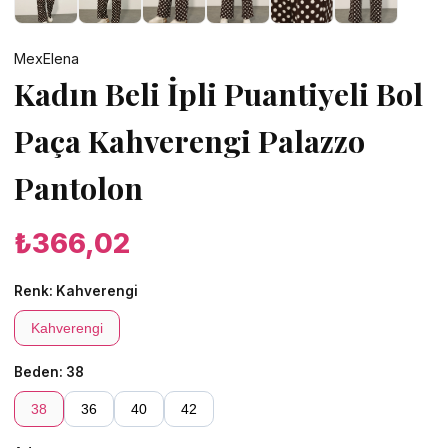
MexElena
Kadın Beli İpli Puantiyeli Bol
Paça Kahverengi Palazzo
Pantolon
₺366,02
Renk:
Kahverengi
Kahverengi
Beden:
38
38
36
40
42