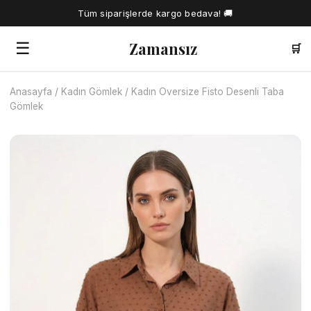
Tüm siparişlerde kargo bedava! 🚚
Zamansız
☰
🛒
Anasayfa
/
Kadın Gömlek
/
Kadın Oversize Fisto Desenli Taba
🔍
Gömlek
Tüm Ürünler
Kadın Gömlek
Tesettür Elbise
Kadın Bluz
Elbise
Kadın İkili Takım