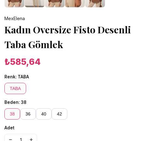
MexElena
Kadın Oversize Fisto Desenli
Taba Gömlek
₺585,64
Renk:
TABA
TABA
Beden:
38
38
36
40
42
Adet
−
+
1