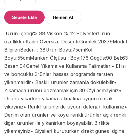
Sepete Ekle
Hemen Al
 Ürün Içerigi% 88 Viskon % 12 PolyesterÜrün 
özellikleriKadin Oversize Desenli Gömlek 20379Model 
BilgileriBedeni : 38Ürün Boyu:75cmKol 
Boyu:55cmManken Ölçüsü : Boy:176 Gögüs:90 Bel:63 
Basen:94Genel Yikama ve Kullanma Talimatlari• El isi 
ve boncuklu ürünler hassas programda tersten 
yikanmalidir• Baskili ürünler zamanla dökülebilir• 
Yikamada ürünü bozmamak için 30 C'yi asmayiniz• 
Ürünü yikarken yikama talimatina uygun olarak 
yikayiniz• Renkli ürünlerde uygun deterjan kullaniniz• 
Denim olan ürünler ve koyu renkli ürünler açik renkli 
diger ürünler ile yikanirken boyayabilir. Birlikte 
yikamayiniz• Giysileri kuruturken direkt günes isigina 