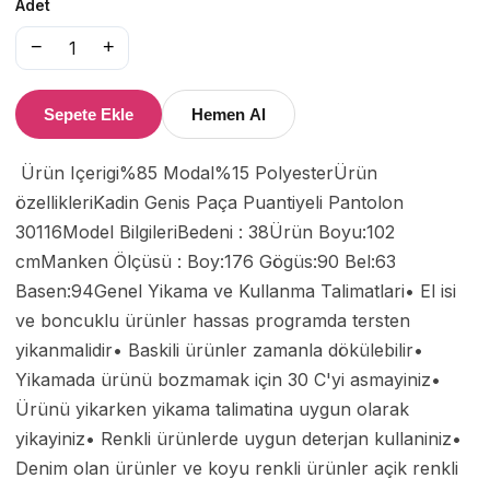
Adet
−
+
1
Sepete Ekle
Hemen Al
 Ürün Içerigi%85 Modal%15 PolyesterÜrün 
özellikleriKadin Genis Paça Puantiyeli Pantolon 
30116Model BilgileriBedeni : 38Ürün Boyu:102 
cmManken Ölçüsü : Boy:176 Gögüs:90 Bel:63 
Basen:94Genel Yikama ve Kullanma Talimatlari• El isi 
ve boncuklu ürünler hassas programda tersten 
yikanmalidir• Baskili ürünler zamanla dökülebilir• 
Yikamada ürünü bozmamak için 30 C'yi asmayiniz• 
Ürünü yikarken yikama talimatina uygun olarak 
yikayiniz• Renkli ürünlerde uygun deterjan kullaniniz• 
Denim olan ürünler ve koyu renkli ürünler açik renkli 