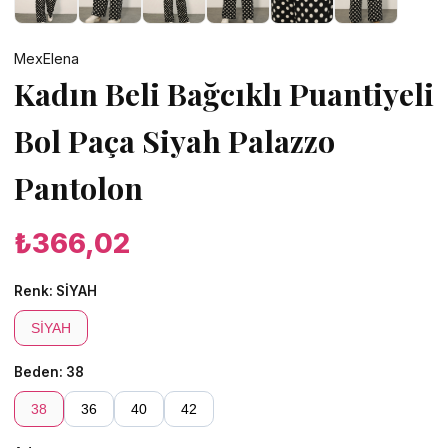
MexElena
Kadın Beli Bağcıklı Puantiyeli
Bol Paça Siyah Palazzo
Pantolon
₺366,02
Renk:
SİYAH
SİYAH
Beden:
38
38
36
40
42