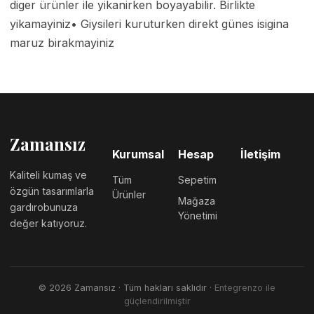
diger ürünler ile yikanirken boyayabilir. Birlikte 
yikamayiniz• Giysileri kuruturken direkt günes isigina 
maruz birakmayiniz 
Zamansız
Kurumsal
Hesap
İletişim
Kaliteli kumaş ve
Tüm
Sepetim
özgün tasarımlarla
Ürünler
Mağaza
gardırobunuza
Yönetimi
değer katıyoruz.
©
2026
Zamansız
· Tüm hakları saklıdır ·
Entegrenzo ile
güçlendirilmiştir