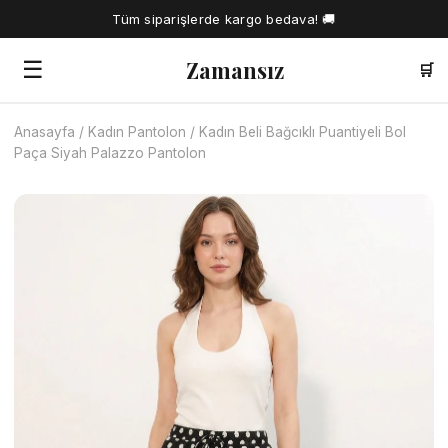
Tüm siparişlerde kargo bedava! 🚚
Zamansız
☰
🛒
Anasayfa
/
Kadın Pantolon
/
Kadın Beli Bağcıklı Puantiyeli Bol
🔍
Paça Siyah Palazzo Pantolon
Tüm Ürünler
Kadın Gömlek
Tesettür Elbise
Kadın Bluz
Elbise
Kadın İkili Takım