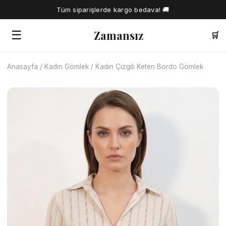
Tüm siparişlerde kargo bedava! 🚚
Zamansız
☰
🛒
Anasayfa
/
Kadın Gömlek
/
Kadın Çizgili Keten Bordo Gömlek
🔍
Tüm Ürünler
Kadın Gömlek
Tesettür Elbise
Kadın Bluz
Elbise
Kadın İkili Takım