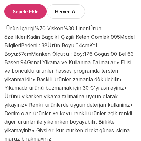
Sepete Ekle
Hemen Al
 Ürün Içerigi%70 Viskon%30 LinenÜrün 
özellikleriKadin Bagcikli Çizgili Keten Gömlek 995Model 
BilgileriBedeni : 38Ürün Boyu:64cmKol 
Boyu:57cmManken Ölçüsü : Boy:176 Gögüs:90 Bel:63 
Basen:94Genel Yikama ve Kullanma Talimatlari• El isi 
ve boncuklu ürünler hassas programda tersten 
yikanmalidir• Baskili ürünler zamanla dökülebilir• 
Yikamada ürünü bozmamak için 30 C'yi asmayiniz• 
Ürünü yikarken yikama talimatina uygun olarak 
yikayiniz• Renkli ürünlerde uygun deterjan kullaniniz• 
Denim olan ürünler ve koyu renkli ürünler açik renkli 
diger ürünler ile yikanirken boyayabilir. Birlikte 
yikamayiniz• Giysileri kuruturken direkt günes isigina 
maruz birakmayiniz 