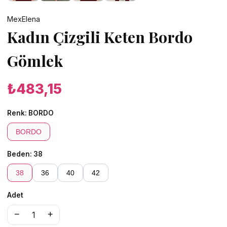
MexElena
Kadın Çizgili Keten Bordo
Gömlek
₺483,15
Renk:
BORDO
BORDO
Beden:
38
38
36
40
42
Adet
−
+
1