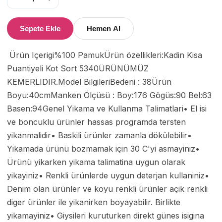
Sepete Ekle
Hemen Al
 Ürün Içerigi%100 PamukÜrün özellikleri:Kadin Kisa 
Puantiyeli Kot Sort 5340ÜRÜNÜMÜZ 
KEMERLIDIR.Model BilgileriBedeni : 38Ürün 
Boyu:40cmManken Ölçüsü : Boy:176 Gögüs:90 Bel:63 
Basen:94Genel Yikama ve Kullanma Talimatlari• El isi 
ve boncuklu ürünler hassas programda tersten 
yikanmalidir• Baskili ürünler zamanla dökülebilir• 
Yikamada ürünü bozmamak için 30 C'yi asmayiniz• 
Ürünü yikarken yikama talimatina uygun olarak 
yikayiniz• Renkli ürünlerde uygun deterjan kullaniniz• 
Denim olan ürünler ve koyu renkli ürünler açik renkli 
diger ürünler ile yikanirken boyayabilir. Birlikte 
yikamayiniz• Giysileri kuruturken direkt günes isigina 