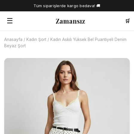
Tüm siparişlerde kargo bedava! 🚚
Zamansız
☰
🛒
Anasayfa
/
Kadın Şort
/
Kadın Askılı Yüksek Bel Puantiyeli Denim
🔍
Beyaz Şort
Tüm Ürünler
Kadın Gömlek
Tesettür Elbise
Kadın Bluz
Elbise
Kadın İkili Takım