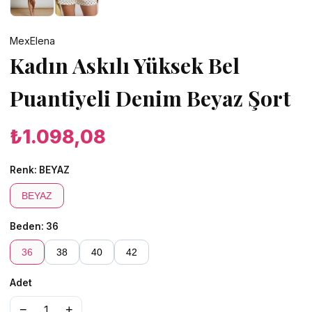
MexElena
Kadın Askılı Yüksek Bel
Puantiyeli Denim Beyaz Şort
₺1.098,08
Renk:
BEYAZ
BEYAZ
Beden:
36
36
38
40
42
Adet
−
+
1