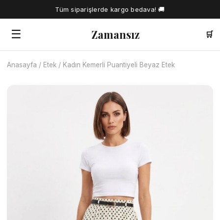
Tüm siparişlerde kargo bedava! 🚚
Zamansız
☰
🛒
Anasayfa
/
Etek
/
Kadın Kemerli Puantiyeli Beyaz Etek
🔍
Tüm Ürünler
Kadın Gömlek
Tesettür Elbise
Kadın Bluz
Elbise
Kadın İkili Takım