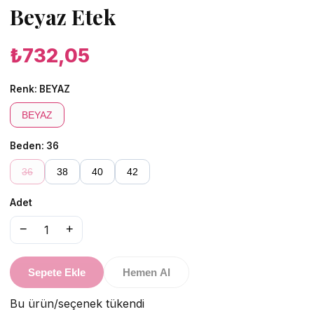
Beyaz Etek
₺732,05
Renk:
BEYAZ
BEYAZ
Beden:
36
36
38
40
42
Adet
−
+
1
Sepete Ekle
Hemen Al
Bu ürün/seçenek tükendi