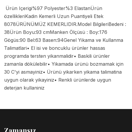
 Ürün Içerigi%97 Polyester%3 ElastanÜrün 
özellikleriKadin Kemerli Uzun Puantiyeli Etek 
8078ÜRÜNÜMÜZ KEMERLIDIR.Model BilgileriBedeni : 
38Ürün Boyu:93 cmManken Ölçüsü : Boy:176 
Gögüs:90 Bel:63 Basen:94Genel Yikama ve Kullanma 
Talimatlari• El isi ve boncuklu ürünler hassas 
programda tersten yikanmalidir• Baskili ürünler 
zamanla dökülebilir• Yikamada ürünü bozmamak için 
30 C'yi asmayiniz• Ürünü yikarken yikama talimatina 
uygun olarak yikayiniz• Renkli ürünlerde uygun 
deterjan kullaniniz 
Zamansız