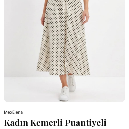
Etek
Kadın Ceket
Kadın Pantolon
MexElena
Kadın Kemerli Puantiyeli