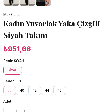
MexElena
Kadın Yuvarlak Yaka Çizgili
Siyah Takım
₺951,66
Renk:
SİYAH
SİYAH
Beden:
38
38
40
42
44
46
Adet
−
+
1