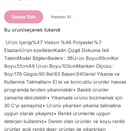
Sepete Ekle
Hemen Al
Bu ürün/seçenek tükendi
 Ürün Içerigi%47 Viskon %46 Polyester%7 
ElastanÜrün özellikleriKadin Çizgili Dokuma Ikili 
TakimModel BilgileriBedeni : 38Ürün Boyu:69cmKol 
Boyu:51cmAlt Ürün Boyu:103cmManken Ölçüsü : 
Boy:176 Gögüs:90 Bel:63 Basen:94Genel Yikama ve 
Kullanma Talimatlari• El isi ve boncuklu ürünler hassas 
programda tersten yikanmalidir• Baskili ürünler 
zamanla dökülebilir• Yikamada ürünü bozmamak için 
30 C'yi asmayiniz• Ürünü yikarken yikama talimatina 
uygun olarak yikayiniz• Renkli ürünlerde uygun 
deterjan kullaniniz• Denim olan ürünler ve koyu renkli 
ürünler açik renkli diger ürünler ile yikanirken 