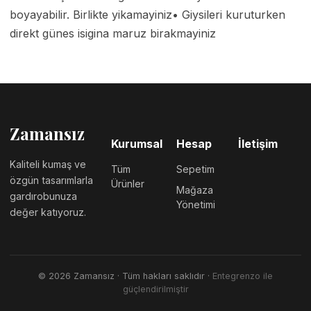
boyayabilir. Birlikte yikamayiniz• Giysileri kuruturken 
direkt günes isigina maruz birakmayiniz 
Zamansız
Kurumsal
Hesap
İletişim
Kaliteli kumaş ve
Tüm
Sepetim
özgün tasarımlarla
Ürünler
Mağaza
gardırobunuza
Yönetimi
değer katıyoruz.
©
2026
Zamansız
· Tüm hakları saklıdır ·
Entegrenzo ile
güçlendirilmiştir