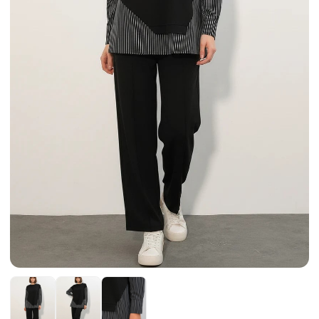
Etek
Kadın Ceket
Kadın Pantolon