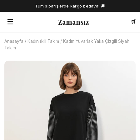
Tüm siparişlerde kargo bedava! 🚚
Zamansız
☰
🛒
Anasayfa
/
Kadın İkili Takım
/
Kadın Yuvarlak Yaka Çizgili Siyah
🔍
Takım
Tüm Ürünler
Kadın Gömlek
Tesettür Elbise
Kadın Bluz
Elbise
Kadın İkili Takım