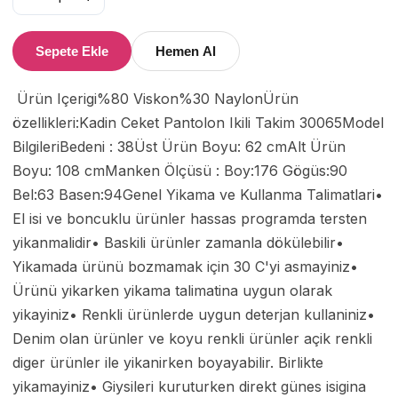
Sepete Ekle
Hemen Al
 Ürün Içerigi%80 Viskon%30 NaylonÜrün 
özellikleri:Kadin Ceket Pantolon Ikili Takim 30065Model 
BilgileriBedeni : 38Üst Ürün Boyu: 62 cmAlt Ürün 
Boyu: 108 cmManken Ölçüsü : Boy:176 Gögüs:90 
Bel:63 Basen:94Genel Yikama ve Kullanma Talimatlari• 
El isi ve boncuklu ürünler hassas programda tersten 
yikanmalidir• Baskili ürünler zamanla dökülebilir• 
Yikamada ürünü bozmamak için 30 C'yi asmayiniz• 
Ürünü yikarken yikama talimatina uygun olarak 
yikayiniz• Renkli ürünlerde uygun deterjan kullaniniz• 
Denim olan ürünler ve koyu renkli ürünler açik renkli 
diger ürünler ile yikanirken boyayabilir. Birlikte 
yikamayiniz• Giysileri kuruturken direkt günes isigina 