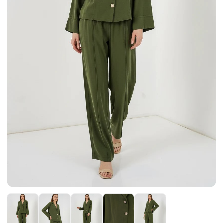
Etek
Kadın Ceket
Kadın Pantolon