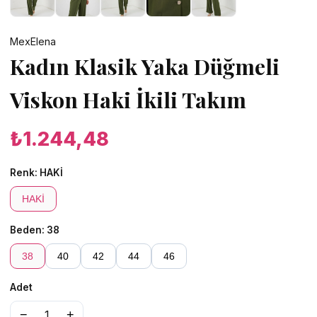
MexElena
Kadın Klasik Yaka Düğmeli
Viskon Haki İkili Takım
₺1.244,48
Renk:
HAKİ
HAKİ
Beden:
38
38
40
42
44
46
Adet
−
+
1