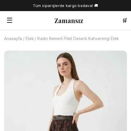
Tüm siparişlerde kargo bedava! 🚚
Zamansız
☰
🛒
Anasayfa
/
Etek
/
Kadın Kemerli Pileli Desenli Kahverengi Etek
🔍
Tüm Ürünler
Kadın Gömlek
Tesettür Elbise
Kadın Bluz
Elbise
Kadın İkili Takım