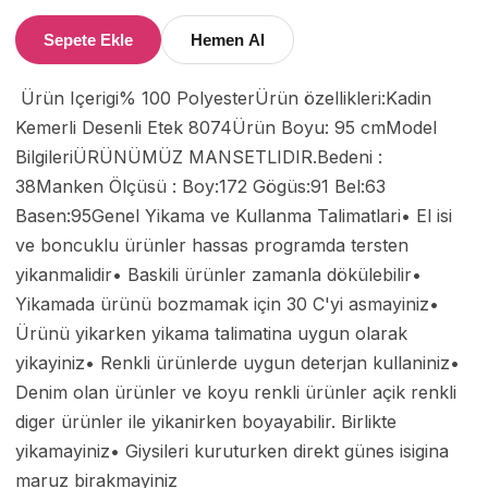
Sepete Ekle
Hemen Al
 Ürün Içerigi% 100 PolyesterÜrün özellikleri:Kadin 
Kemerli Desenli Etek 8074Ürün Boyu: 95 cmModel 
BilgileriÜRÜNÜMÜZ MANSETLIDIR.Bedeni : 
38Manken Ölçüsü : Boy:172 Gögüs:91 Bel:63 
Basen:95Genel Yikama ve Kullanma Talimatlari• El isi 
ve boncuklu ürünler hassas programda tersten 
yikanmalidir• Baskili ürünler zamanla dökülebilir• 
Yikamada ürünü bozmamak için 30 C'yi asmayiniz• 
Ürünü yikarken yikama talimatina uygun olarak 
yikayiniz• Renkli ürünlerde uygun deterjan kullaniniz• 
Denim olan ürünler ve koyu renkli ürünler açik renkli 
diger ürünler ile yikanirken boyayabilir. Birlikte 
yikamayiniz• Giysileri kuruturken direkt günes isigina 
maruz birakmayiniz 