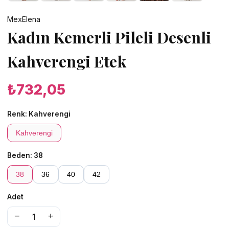
MexElena
Kadın Kemerli Pileli Desenli
Kahverengi Etek
₺732,05
Renk:
Kahverengi
Kahverengi
Beden:
38
38
36
40
42
Adet
−
+
1